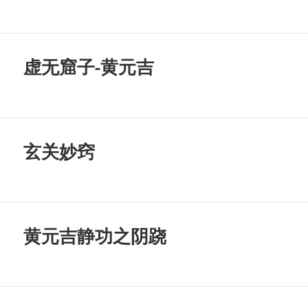
虚无窟子-黄元吉
玄关妙窍
黄元吉静功之阴跷