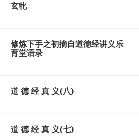
玄牝
修炼下手之初摘自道德经讲义乐
育堂语录
道 德 经 真 义(八)
道 德 经 真 义(七)