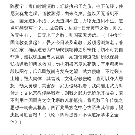
陈撄宁：粤自崆峒演教，轩辕执弟子之仪。柱下传经，仲
尼兴犹龙之叹。道教渊源，由来久矣。盖以天无道则不
运，国无道则不治，人无道则不立，万物无道则不生。道
岂可须臾离乎？……故尝谓，吾国一日无黄帝之教，则民
族无中心，一日无老子之教，则国家无远虑。（《中华全
国道教会缘起》）吾人今日谈及道教，必须远溯黄老，兼
综百家，确认道教为中华民族精神之所寄托，切不可妄自
菲薄，毁我珠玉而夸人瓦砾。须知信仰道教卽所以保身，
弘扬道教卽所以救国，勿抱消极态度以苟活，宜用积极手
段以图存，庶几民族尚有复兴之望。武力侵略，不过裂人
土地，毁人肉体，其害浅；文化宗教侵略，直可以夺人思
想，劫人灵魂，其害深。武力侵略我者，我尚能用武力对
付之；文化宗教侵略我者，则我之武力无所施其技矣，若
不利用本国固有之文化宗教以相抵抗，将见数千年传统之
思想一朝丧其根基，四百兆民族之中心终至失其信仰，祸
患岂可胜言哉！（《论〈四库提要〉不识道家学术之全
体》）