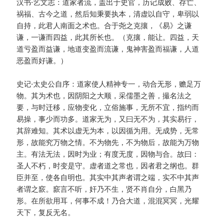
汉书·艺文志：道家者流，盖出于史官，历记成败、存亡、
祸福、古今之道，然后知秉要执本，清虚以自守，卑弱以
自持，此君人南面之术也。合于尧之克攘，《易》之谦
谦，一谦而四益，此其所长也。（克攘，能让。四益，天
道亏盈而益谦，地道变盈而流谦，鬼神害盈而福谦，人道
恶盈而好谦。）
史记·太史公自序：道家使人精神专一，动合无形，赡足万
物。其为术也，因阴阳之大顺，采儒墨之善，撮名法之
要，与时迁移，应物变化，立俗施事，无所不宜，指约而
易操，事少而功多。道家无为，又曰无不为，其实易行，
其辞难知。其术以虚无为本，以因循为用。无成势，无常
形，故能究万物之情。不为物先，不为物后，故能为万物
主。有法无法，因时为业；有度无度，因物与合。故曰：
圣人不朽，时变是守。虚者道之常也，因者君之纲也。群
臣并至，使各自明也。其实中其声者谓之端，实不中其声
者谓之窾。窾言不听，奸乃不生，贤不肖自分，白黑乃
形。在所欲用耳，何事不成！乃合大道，混混冥冥，光耀
天下，复反无名。